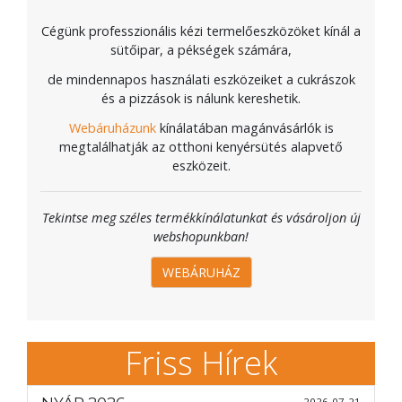
Cégünk professzionális kézi termelőeszközöket kínál a
sütőipar, a pékségek számára,
de mindennapos használati eszközeiket a cukrászok
és a pizzások is nálunk kereshetik.
Webáruházunk
kínálatában magánvásárlók is
megtalálhatják az otthoni kenyérsütés alapvető
eszközeit.
Tekintse meg széles termékkínálatunkat és vásároljon új
webshopunkban!
WEBÁRUHÁZ
Friss Hírek
2026-07-21