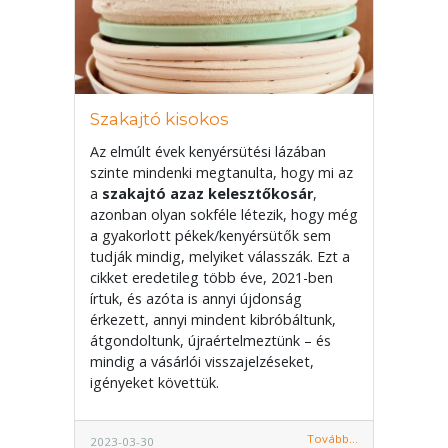
Szakajtó kisokos
Az elmúlt évek kenyérsütési lázában
szinte mindenki megtanulta, hogy mi az
a
szakajtó azaz kelesztőkosár
,
azonban olyan sokféle létezik, hogy még
a gyakorlott pékek/kenyérsütők sem
tudják mindig, melyiket válasszák. Ezt a
cikket eredetileg több éve, 2021-ben
írtuk, és azóta is annyi újdonság
érkezett, annyi mindent kibróbáltunk,
átgondoltunk, újraértelmeztünk – és
mindig a vásárlói visszajelzéseket,
igényeket követtük.
Tovább...
2023-03-30