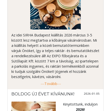
Az idei SIRHA Budapest kiállítás 2026 március 3-5
között lesz megtartva a kőbányai vásárvárosban. Mi
a kiállítás helyett a közeli bemutatótermünkben
várjuk Önöket, így a teljes raktár- és bemutatókészlet
a rendelkezésükre áll! Az EXPO főbejárata és a
Sütőlapát Kft. között 7 km a távolság, az ipartelepen
a parkolás ingyenes, és raktári termékeinkből azonnal
ki tudjuk szolgálni Önöket! Jöjjenek el hozzánk
beszélgetni, kávézni, vásárolni.
---Tovább---
BOLDOG ÚJ ÉVET KÍVÁNUNK!
2026-01-05
Kinyitottunk, induljon
2026!