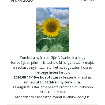
NYÁR 2026
Tombol a nyár, reméljük Vásárlóink a nagy
forróságban pihenni is tudnak. Mi is így teszünk majd,
a szokásos nyári szünetünket az augusztusi hosszú
hétvége hetén tartjuk:
2026.08.17-19-e között zárva leszünk, majd az
ünnep után 08.24-én nyitunk újra.
Az augusztus 8-ai áthelyezett szombati munakapon
ZÁRVA LESZÜNK!
Mindenkinek csodaszép nyarat kívánunk addig is!