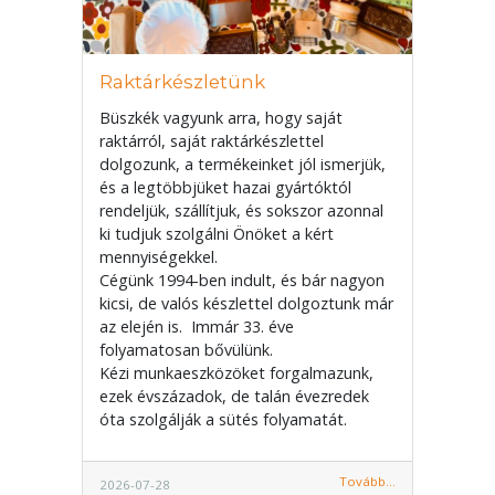
Raktárkészletünk
Büszkék vagyunk arra, hogy saját
raktárról, saját raktárkészlettel
dolgozunk, a termékeinket jól ismerjük,
és a legtöbbjüket hazai gyártóktól
rendeljük, szállítjuk, és sokszor azonnal
ki tudjuk szolgálni Önöket a kért
mennyiségekkel.
Cégünk 1994-ben indult, és bár nagyon
kicsi, de valós készlettel dolgoztunk már
az elején is. Immár 33. éve
folyamatosan bővülünk.
Kézi munkaeszközöket forgalmazunk,
ezek évszázadok, de talán évezredek
óta szolgálják a sütés folyamatát.
Tovább...
2026-07-28