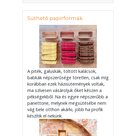
Süthető papírformák
A piték, galuskák, töltött kalácsok,
babkák népszerűsége töretlen, csak míg
korábban ezek házisütemények voltak,
ma szívesen vásároljuk őket készen a
pékségekből. Na és egyre népszerűbb a
panettone, melynek megsütésébe nem
vág bele otthon akárki, jobb ha profik
készítik el nekünk.