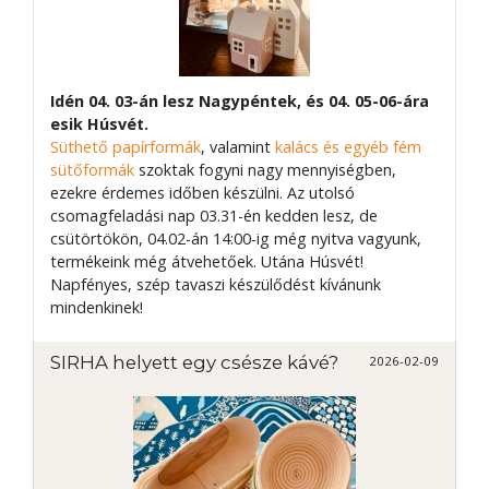
Idén 04. 03-án lesz Nagypéntek, és 04. 05-06-ára
esik Húsvét.
Süthető papírformák
, valamint
kalács és egyéb fém
sütőformák
szoktak fogyni nagy mennyiségben,
ezekre érdemes időben készülni. Az utolsó
csomagfeladási nap 03.31-én kedden lesz, de
csütörtökön, 04.02-án 14:00-ig még nyitva vagyunk,
termékeink még átvehetőek. Utána Húsvét!
Napfényes, szép tavaszi készülődést kívánunk
mindenkinek!
SIRHA helyett egy csésze kávé?
2026-02-09