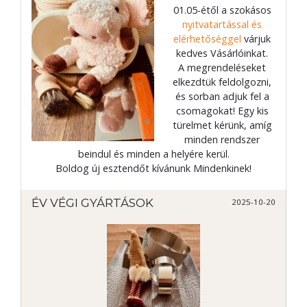
01.05-étől a szokásos
nyitvatartással és
elérhetőséggel
várjuk
kedves Vásárlóinkat.
A megrendeléseket
elkezdtük feldolgozni,
és sorban adjuk fel a
csomagokat! Egy kis
türelmet kérünk, amíg
minden rendszer
beindul és minden a helyére kerül.
Boldog új esztendőt kívánunk Mindenkinek!
ÉV VÉGI GYÁRTÁSOK
2025-10-20