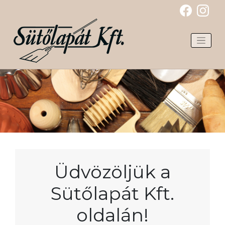
Skip
to
content
Üdvözöljük a
Sütőlapát Kft.
oldalán!