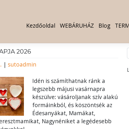
Kezdőoldal
WEBÁRUHÁZ
Blog
TERM
APJA 2026
.
|
sutoadmin
Idén is számíthatnak ránk a
legszebb májusi vasárnapra
készülve: vásároljanak szív alakú
formáinkból, és köszöntsék az
Édesanyákat, Mamákat,
Keresztmamikat, Nagynéniket a legédesebb