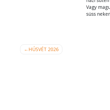
házi süte
Vagy magu
süss neke
Bejegyzés
HÚSVÉT 2026
navigáció