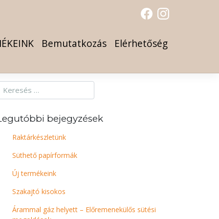
ÉKEINK
Bemutatkozás
Elérhetőség
Legutóbbi bejegyzések
Raktárkészletünk
Süthető papírformák
Új termékeink
Szakajtó kisokos
Árammal gáz helyett – Előremenekülős sütési