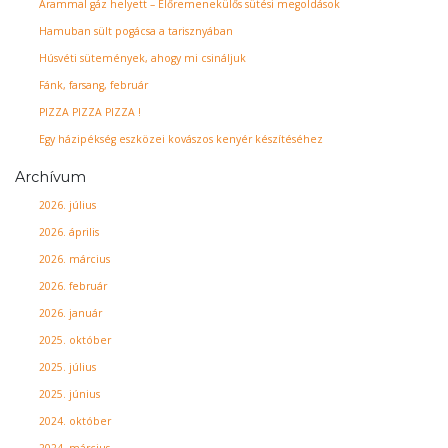
Árammal gáz helyett – Előremenekülős sütési megoldások
Hamuban sült pogácsa a tarisznyában
Húsvéti sütemények, ahogy mi csináljuk
Fánk, farsang, február
PIZZA PIZZA PIZZA !
Egy házipékség eszközei kovászos kenyér készítéséhez
Archívum
2026. július
2026. április
2026. március
2026. február
2026. január
2025. október
2025. július
2025. június
2024. október
2024. március