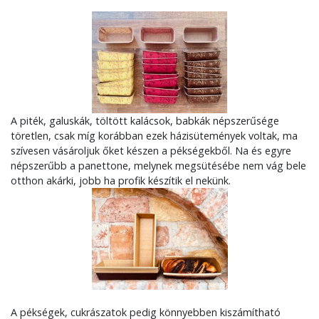
A piték, galuskák, töltött kalácsok, babkák népszerűsége
töretlen, csak míg korábban ezek házisütemények voltak, ma
szívesen vásároljuk őket készen a pékségekből. Na és egyre
népszerűbb a panettone, melynek megsütésébe nem vág bele
otthon akárki, jobb ha profik készítik el nekünk.
A pékségek, cukrászatok pedig könnyebben kiszámítható