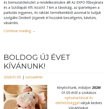
és bemutatókészlet a rendelkezésükre áll! Az EXPO főbejárata
és a Sütőlapát Kft. között 7 km a távolság, az ipartelepen a
parkolás ingyenes, és raktári termékeinkből azonnal ki tudjuk
szolgálni Önöket! Jöjjenek el hozzánk beszélgetni, kávézni,
vásárolni.
Continue reading
→
BOLDOG ÚJ ÉVET
KÍVÁNUNK!
2026.01.05.
|
sutoadmin
Kinyitottunk, induljon
2026!
01.05-étől a szokásos
nyitvatartással és
elérhetőséggel
várjuk kedves
Vásárlóinkat.