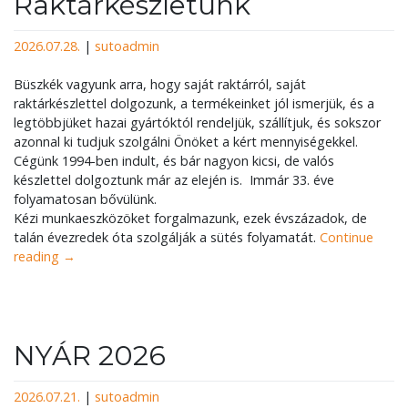
Raktárkészletünk
2026.07.28.
|
sutoadmin
Büszkék vagyunk arra, hogy saját raktárról, saját
raktárkészlettel dolgozunk, a termékeinket jól ismerjük, és a
legtöbbjüket hazai gyártóktól rendeljük, szállítjuk, és sokszor
azonnal ki tudjuk szolgálni Önöket a kért mennyiségekkel.
Cégünk 1994-ben indult, és bár nagyon kicsi, de valós
készlettel dolgoztunk már az elején is. Immár 33. éve
folyamatosan bővülünk.
Kézi munkaeszközöket forgalmazunk, ezek évszázadok, de
talán évezredek óta szolgálják a sütés folyamatát.
Continue
reading
→
NYÁR 2026
2026.07.21.
|
sutoadmin