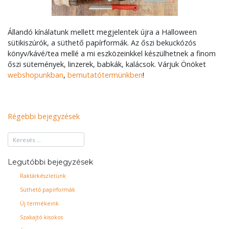
Állandó kínálatunk mellett megjelentek újra a Halloween
sütikiszúrók, a süthető papírformák. Az őszi bekuckózós
könyv/kávé/tea mellé a mi eszközeinkkel készülhetnek a finom
őszi sütemények, linzerek, babkák, kalácsok. Várjuk Önöket
webshopunkban
,
bemutatótermünkben
!
Bejegyzés
Régebbi bejegyzések
navigáció
Legutóbbi bejegyzések
Raktárkészletünk
Süthető papírformák
Új termékeink
Szakajtó kisokos