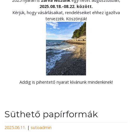
2025 nyarán is
zárva leszünk
egy hetet augusztusban,
2025.08.18.-08.22. között.
Kérjük, hogy vásárlásaikat, rendeléseiket ehhez igazítva
tervezzék. Köszönjük!
Addig is pihentető nyarat kívánunk mindenkinek!
Süthető papírformák
2025.06.11.
|
sutoadmin