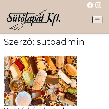
Skip
to
content
Szerző:
sutoadmin