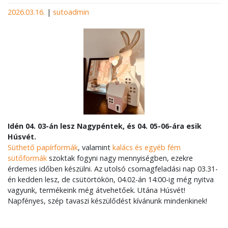
2026.03.16.
|
sutoadmin
Idén 04. 03-án lesz Nagypéntek, és 04. 05-06-ára esik
Húsvét.
Süthető papírformák
, valamint
kalács és egyéb fém
sütőformák
szoktak fogyni nagy mennyiségben, ezekre
érdemes időben készülni. Az utolsó csomagfeladási nap 03.31-
én kedden lesz, de csütörtökön, 04.02-án 14:00-ig még nyitva
vagyunk, termékeink még átvehetőek. Utána Húsvét!
Napfényes, szép tavaszi készülődést kívánunk mindenkinek!