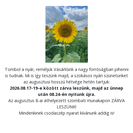
Tombol a nyár, reméljük Vásárlóink a nagy forróságban pihenni
is tudnak. Mi is így teszünk majd, a szokásos nyári szünetünket
az augusztusi hosszú hétvége hetén tartjuk:
2026.08.17-19-e között zárva leszünk, majd az ünnep
után 08.24-én nyitunk újra.
Az augusztus 8-ai áthelyezett szombati munakapon ZÁRVA
LESZÜNK!
Mindenkinek csodaszép nyarat kívánunk addig is!