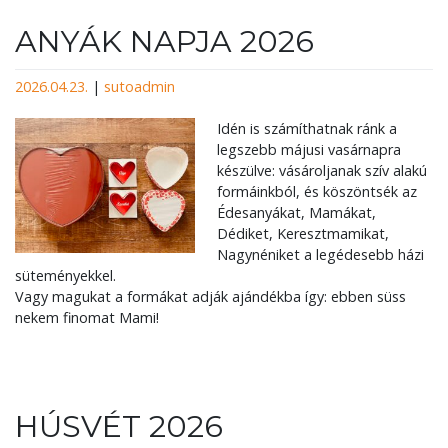
ANYÁK NAPJA 2026
2026.04.23.
|
sutoadmin
Idén is számíthatnak ránk a
legszebb májusi vasárnapra
készülve: vásároljanak szív alakú
formáinkból, és köszöntsék az
Édesanyákat, Mamákat,
Dédiket, Keresztmamikat,
Nagynéniket a legédesebb házi
süteményekkel.
Vagy magukat a formákat adják ajándékba így: ebben süss
nekem finomat Mami!
HÚSVÉT 2026