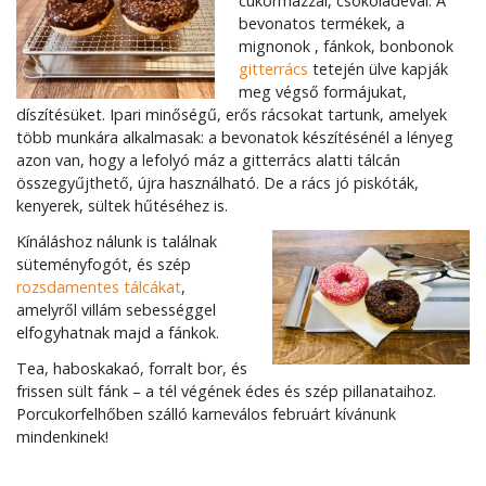
cukormázzal, csokoládéval. A
bevonatos termékek, a
mignonok , fánkok, bonbonok
gitterrács
tetején ülve kapják
meg végső formájukat,
díszítésüket. Ipari minőségű, erős rácsokat tartunk, amelyek
több munkára alkalmasak: a bevonatok készítésénél a lényeg
azon van, hogy a lefolyó máz a gitterrács alatti tálcán
összegyűjthető, újra használható. De a rács jó piskóták,
kenyerek, sültek hűtéséhez is.
Kínáláshoz nálunk is találnak
süteményfogót, és szép
rozsdamentes tálcákat
,
amelyről villám sebességgel
elfogyhatnak majd a fánkok.
Tea, haboskakaó, forralt bor, és
frissen sült fánk – a tél végének édes és szép pillanataihoz.
Porcukorfelhőben szálló karneválos februárt kívánunk
mindenkinek!