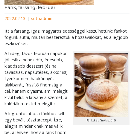
Fánk, farsang, február
2022.02.13.
|
sutoadmin
Itt a farsang, igazi magyaros édességgel készülhetünk: fánkot
fogunk sütni, miután beszereztük a hozzávalókat, és a legjobb
eszközöket.
A hideg, fázós februári napokon
jól esik a nehezebb, édesebb,
kiadósabb desszert (és ha
tavaszias, napsütéses, akkor is!).
Ilyenkor nem habkönnyű,
alakbarát, frissítő finomság a
cél, hanem olyasmi, ami melegít
kívül belül: a látvány a szemet, a
kalóriák a testet melegítik.
A legfontosabb: a fánkhoz kell
egy bevált tésztarecept. Ízre,
Fánkok és fánkkiszúrók
állagra mindenkinek más válik
be, a lényeg, hogy a fánk finom