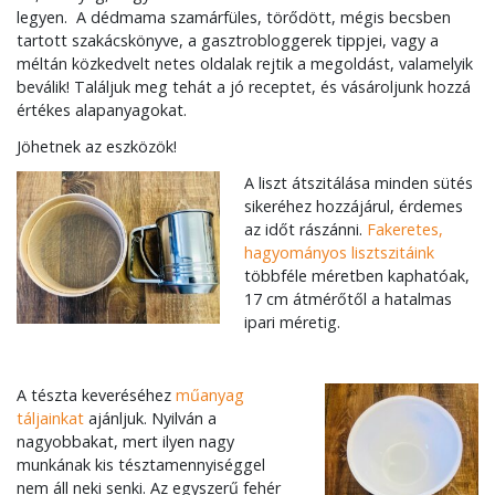
legyen. A dédmama szamárfüles, törődött, mégis becsben
tartott szakácskönyve, a gasztrobloggerek tippjei, vagy a
méltán közkedvelt netes oldalak rejtik a megoldást, valamelyik
beválik! Találjuk meg tehát a jó receptet, és vásároljunk hozzá
értékes alapanyagokat.
Jöhetnek az eszközök!
A liszt átszitálása minden sütés
sikeréhez hozzájárul, érdemes
az időt rászánni.
Fakeretes,
hagyományos lisztszitáink
többféle méretben kaphatóak,
17 cm átmérőtől a hatalmas
ipari méretig.
A tészta keveréséhez
műanyag
táljainkat
ajánljuk. Nyilván a
nagyobbakat, mert ilyen nagy
munkának kis tésztamennyiséggel
nem áll neki senki. Az egyszerű fehér