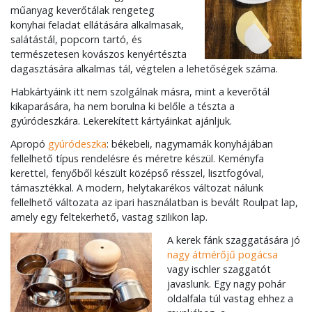
műanyag keverőtálak rengeteg
konyhai feladat ellátására alkalmasak,
salátástál, popcorn tartó, és
természetesen kovászos kenyértészta
dagasztására alkalmas tál, végtelen a lehetőségek száma.
Habkártyáink itt nem szolgálnak másra, mint a keverőtál
kikaparására, ha nem borulna ki belőle a tészta a
gyúródeszkára. Lekerekített kártyáinkat ajánljuk.
Apropó
gyúródeszka
: békebeli, nagymamák konyhájában
fellelhető típus rendelésre és méretre készül. Keményfa
kerettel, fenyőből készült középső résszel, lisztfogóval,
támasztékkal. A modern, helytakarékos változat nálunk
fellelhető változata az ipari használatban is bevált Roulpat lap,
amely egy feltekerhető, vastag szilikon lap.
A kerek fánk szaggatására jó
nagy átmérőjű pogácsa
vagy ischler szaggatót
javaslunk. Egy nagy pohár
oldalfala túl vastag ehhez a