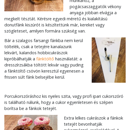
munkához, a
pogácsaszaggatók vékony
anyaga jobban elvágja a
megkelt tésztát. Kérésre egyedi méretű és kialakítású
donutfánk kiszúrót is készítettünk már, kereket vagy
szögleteset, amilyen formára szükség van.
Bár a szalagos farsangi fánkba nem kerül
töltelék, csak a tetejére kanalazunk
lekvárt, kalandos hobbicukrászok
kipróbálhatják a
fánktöltő
használatát: a
dresszírzsákba töltött lekvár vagy puding
a fánktöltő csövön keresztül egyenesen a
frissen sült fánk belsejébe kerül.
Porcukorszóráshoz kis nyeles szita, vagy profi ipari cukorszóró
is található nálunk, hogy a cukor egyenletesen és szépen
borítsa be a fánkok tetejét.
Extra lelkes cukrászok a fánkok
tetejét bevonhatják