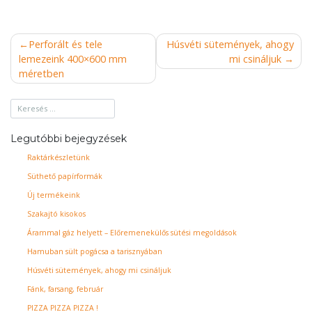
Bejegyzés
Perforált és tele
Húsvéti sütemények, ahogy
lemezeink 400×600 mm
mi csináljuk
navigáció
méretben
Legutóbbi bejegyzések
Raktárkészletünk
Süthető papírformák
Új termékeink
Szakajtó kisokos
Árammal gáz helyett – Előremenekülős sütési megoldások
Hamuban sült pogácsa a tarisznyában
Húsvéti sütemények, ahogy mi csináljuk
Fánk, farsang, február
PIZZA PIZZA PIZZA !