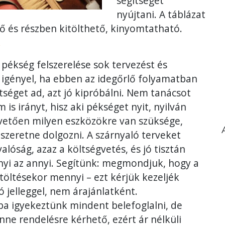
segítséget
nyújtani. A táblázat
 és részben kitölthető, kinyomtatható.
.
 pékség felszerelése sok tervezést és
 igényel, ha ebben az idegőrlő folyamatban
tséget ad, azt jó kipróbálni. Nem tanácsot
 is irányt, hisz aki pékséget nyit, nyilván
pvetően milyen eszközökre van szüksége,
szeretne dolgozni. A szárnyaló terveket
 valóság, azaz a költségvetés, és jó tisztán
nyi az annyi. Segítünk: megmondjuk, hogy a
itöltésekor mennyi – ezt kérjük kezeljék
ó jelleggel, nem árajánlatként.
ba igyekeztünk mindent belefoglalni, de
ne rendelésre kérhető, ezért ár nélküli