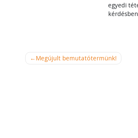
egyedi tét
kérdésben
Bejegyzés
Megújult bemutatótermünk!
navigáció