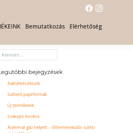
ÉKEINK
Bemutatkozás
Elérhetőség
Legutóbbi bejegyzések
Raktárkészletünk
Süthető papírformák
Új termékeink
Szakajtó kisokos
Árammal gáz helyett – Előremenekülős sütési