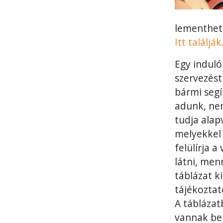
lementhető
Itt találják
Egy induló
szervezést
bármi segí
adunk, nem
tudja ala
melyekkel 
felülírja a
látni, men
táblázat k
tájékoztat
A táblázat
vannak ben