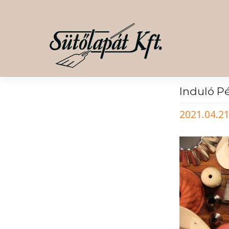
Skip
to
content
Induló P
2021.04.21