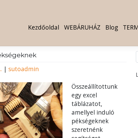
Kezdőoldal
WEBÁRUHÁZ
Blog
TERM
ékségeknek
.
|
sutoadmin
Összeállítottunk
egy excel
táblázatot,
amellyel induló
pékségeknek
szeretnénk