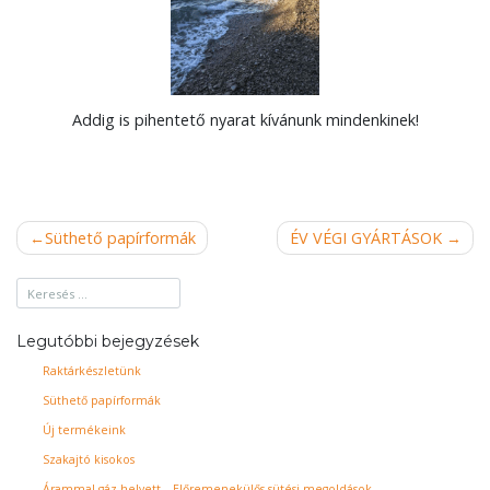
Addig is pihentető nyarat kívánunk mindenkinek!
Bejegyzés
Süthető papírformák
ÉV VÉGI GYÁRTÁSOK
navigáció
Legutóbbi bejegyzések
Raktárkészletünk
Süthető papírformák
Új termékeink
Szakajtó kisokos
Árammal gáz helyett – Előremenekülős sütési megoldások